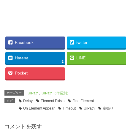
Facebook
twitter
Hatena
LINE
2
Pocket
カテゴリー
UiPath
,
UiPath（作業別）
タグ
Delay
Element Exists
Find Element
On Element Appear
Timeout
UiPath
空振り
コメントを残す